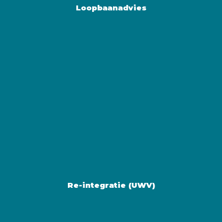
Loopbaanadvies
LEES MEER
Re-integratie (UWV)
LEES MEER